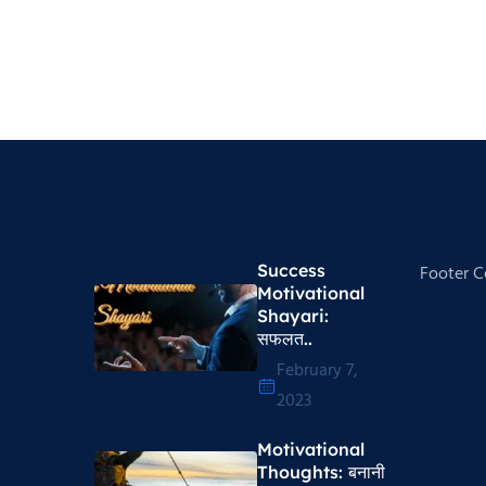
Success
Footer 
Motivational
Shayari​:
सफलत..
February 7,
2023
Motivational
Thoughts​: बनानी