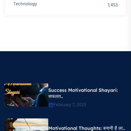
Technology
1,453
Success Motivational Shayari​:
सफलत..
February 7, 2023
Motivational Thoughts​: बनानी है ला..